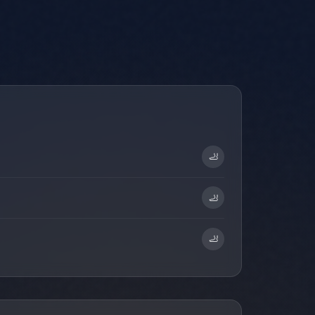
🦶
🦶
🦶