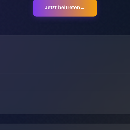
Jetzt beitreten
→
Benutzer
U
DE: Berlin
Benutzer
Warteschlange
U
DE: Berlin
Dein Profil
Du bist in der Warteschlange für den Schlafserver
Gute Nacht
Erstelle dein persönliches Schlafprofil
Der Server begleitet dich durch deine Schlafenszeit
Benutzername
Server-Standort
Deine Position:
1
Ping:
15
ms
Server:
Berlin
Aktive Nutzer:
75
Warteschlangenlänge:
15